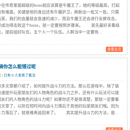
传奇里面超级的boss就应该算是牛魔王了，她的等级最高，打起
的有难度。关键是他的身边还有牛魔护卫，刷新出一批又一批，只需
玩家，我们的血量就会急速的减少，而且牛魔王还会进行全屏攻击，
要成功得击败这个boss，就一定要按照步骤来。 首先最好多集结
去，提前组好队伍，五个人一个队伍。人群当中一定要有...
查看全文
骑你怎么能错过呢
 |
已有 0 人发表了看法
文章都介绍了，如何提升战斗力的方法。那么在游戏中，除了装
快速提升玩家朋友们的人物角色的战斗力之外，还有什么玩法可以提
朋友们的人物角色的战斗力呢？如果你还不是很清楚，那就一定要看
的文章了，以防在短时间内战斗力落后于其他的玩家朋友们哦。因为
斗力落后了，就很难再追回来了。 其实提升战斗力的方法，是...