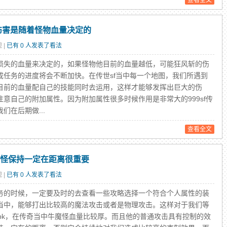
查看全文
斩伤害是随着怪物血量决定的
 |
已有 0 人发表了看法
失的血量来决定的，如果怪物他目前的血量越低，可能狂风斩的伤
成任务的进度将会不断加快。在传世sf当中每一个地图，我们所遇到
目前的血量配自己的技能同时去运用，这样才能够发挥出巨大的伤
意自己的附加属性。因为附加属性很多时候作用是非常大的999sf传
在后期做...
查看全文
魔怪保持一定在距离很重要
 |
已有 0 人发表了看法
的时候，一定要及时的去查看一些攻略选择一个符合个人属性的装
当中，能够打出比较高的魔法攻击或者是物理攻击。这样对于我们等
pk，在传奇当中牛魔怪血量比较厚。而且他的普通攻击具有控制的效