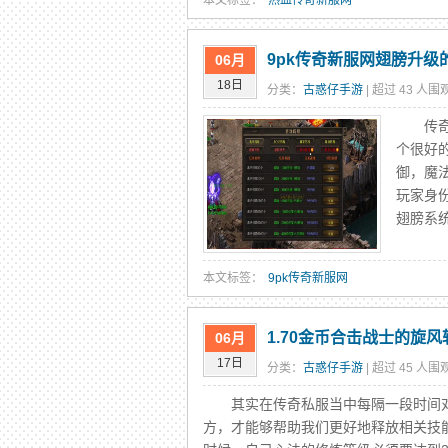
本文标签：
热血传奇新服网
9pk传奇新服网翅膀升
06月
18日
分类：
古惑仔手游
| 超过 43 人围观
传奇游
个很好
御，魔
玩家身
翅膀系
本文标签：
9pk传奇新服网
1.70金币合击战士的旋
06月
17日
分类：
古惑仔手游
| 超过 45 人围观
其实在传奇私服当中每隔一段时间对
方，才能够帮助我们更好地释放相关技