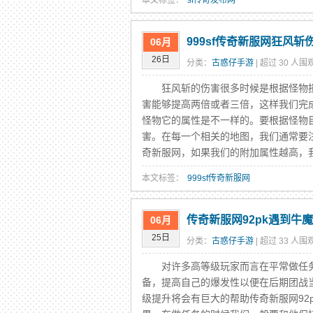
本文标签：
sf传奇发布网
999sf传奇新服网狂风
06月
26日
分类：
古惑仔手游
| 超过 30 人围观
狂风斩的伤害很多时候是根据怪物损
害能够提高两倍或者三倍，这样我们完
怪物它的属性是不一样的。要根据怪物
害。在每一个相关的地图，我们通常要注
奇新服网，如果我们的附加属性越高，我们
本文标签：
999sf传奇新服网
传奇新服网92pk遇到牛
06月
25日
分类：
古惑仔手游
| 超过 33 人围观
对许多高等级玩家而言在平常做任务
备，提高自己的爆发性以便在后期团战
级提升将会有巨大的帮助传奇新服网92