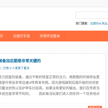
热门搜索
：
古惑仔sf
风云
仔传奇
仔
古惑仔手游
传奇怀旧版本
的装备加后期是非常关键的
 |
已有 0 人发表了看法
力回复的装备，通过不断的恢复正常的法力，再刷图的时候将会更
级提升将会非常迅速sf传奇发布网。因为游戏越到后面升级的空间变
的魔法抗性以及护甲车比较高，如果没有更好的输出，我们在传奇当
来说也是非常不利的。 因此每当玩家们进入到任何一个任务地点