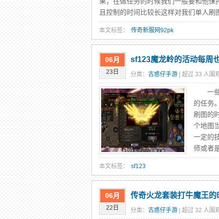
果，在做任务的时候我们一般要和他保
且控制的时间比较长这样对我们单人刷图将
本文标签：
传奇新服网92pk
sf123魔龙岭的活动每周
06月
23日
分类：
古惑仔手游
| 超过 33 人围观
一些高
的任务
刷图的
个地图
一定的
师或者是
本文标签：
sf123
传奇火龙套装打牛魔王的
06月
22日
分类：
古惑仔手游
| 超过 32 人围观