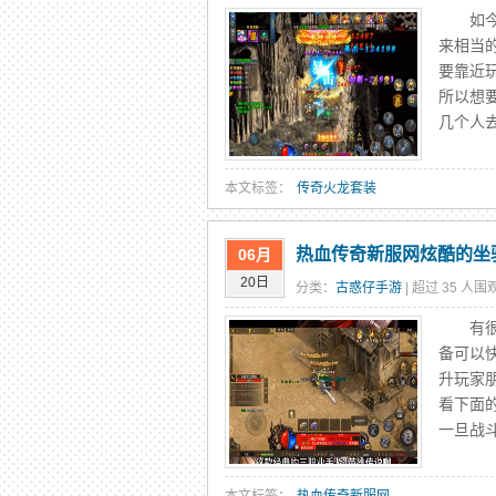
如今在
来相当
要靠近
所以想
几个人
本文标签：
传奇火龙套装
热血传奇新服网炫酷的坐
06月
20日
分类：
古惑仔手游
| 超过 35 人围观
有很多
备可以
升玩家
看下面
一旦战