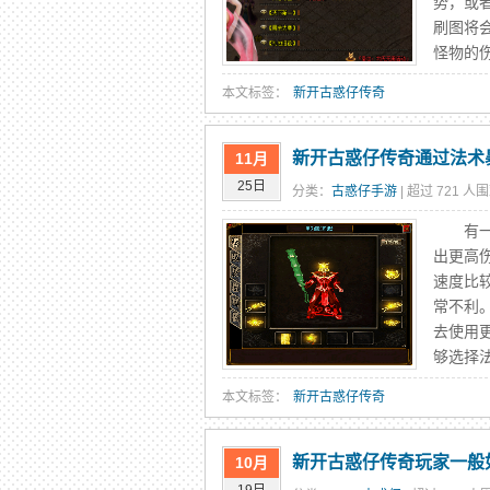
势，或
刷图将
怪物的伤
本文标签：
新开古惑仔传奇
新开古惑仔传奇通过法术
11月
25日
分类：
古惑仔手游
| 超过 721 人围
有一些
出更高
速度比
常不利
去使用
够选择法
本文标签：
新开古惑仔传奇
新开古惑仔传奇玩家一般
10月