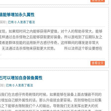
查看全文
值能够增加永久属性
人围观 |
已有 0 人发表了看法
现，如果短时间之内能够获得声望值，对个人的帮助非常大，能够
这样通过击杀怪物之后能够获取更好装备，所以游戏到了后期队友之
或者是群体技能的运用新开古惑仔传奇，这样瞬间的爆发是非常大
，无法通过击杀怪物来获取更大优势。 所以法师这个职业要想在
.
查看全文
石可以增加自身装备属性
围观 |
已有 0 人发表了看法
们在古惑仔传奇刷怪的时候，如果能够在装备上面去镶嵌不同的
来增加自己额外属性的话，那么升级就会更容易。否则怪物在比较集
态之下能够去限制我们个人的输出，导致我们无法发挥出更大的优