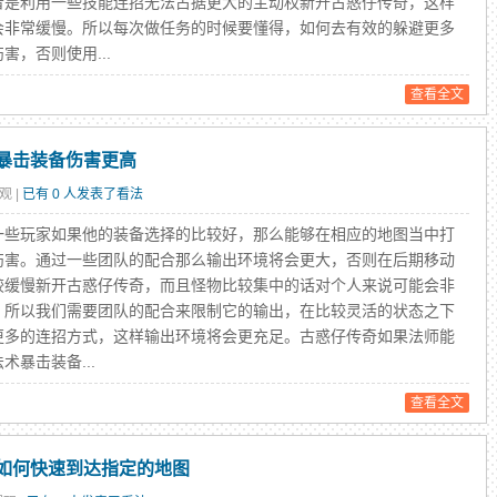
者是利用一些技能连招无法占据更大的主动权新开古惑仔传奇，这样
会非常缓慢。所以每次做任务的时候要懂得，如何去有效的躲避更多
害，否则使用...
查看全文
暴击装备伤害更高
观 |
已有 0 人发表了看法
玩家如果他的装备选择的比较好，那么能够在相应的地图当中打
伤害。通过一些团队的配合那么输出环境将会更大，否则在后期移动
较缓慢新开古惑仔传奇，而且怪物比较集中的话对个人来说可能会非
。所以我们需要团队的配合来限制它的输出，在比较灵活的状态之下
更多的连招方式，这样输出环境将会更充足。古惑仔传奇如果法师能
术暴击装备...
查看全文
如何快速到达指定的地图