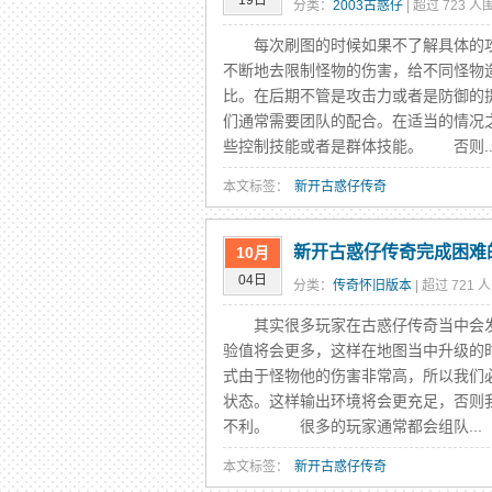
19日
分类：
2003古惑仔
| 超过 723 人
每次刷图的时候如果不了解具体的攻
不断地去限制怪物的伤害，给不同怪物
比。在后期不管是攻击力或者是防御的
们通常需要团队的配合。在适当的情况
些控制技能或者是群体技能。 否则..
本文标签：
新开古惑仔传奇
新开古惑仔传奇完成困难
10月
04日
分类：
传奇怀旧版本
| 超过 721 
其实很多玩家在古惑仔传奇当中会发
验值将会更多，这样在地图当中升级的
式由于怪物他的伤害非常高，所以我们
状态。这样输出环境将会更充足，否则
不利。 很多的玩家通常都会组队...
本文标签：
新开古惑仔传奇