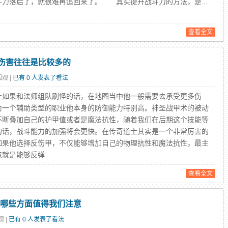
斗力落后了，就很难再追回来了。 其实提升战斗力的方法，是...
查看全文
伤害往往是比较多的
围观 |
已有 0 人发表了看法
果和法师组队刷怪的话，在地图当中他一般需要去承受更多伤
为一个辅助类型的职业他本身的防御能力特别高。神圣战甲术的被动
不断叠加自己的护甲值或者是魔法抗性，随着我们在后期这个技能等
的话，战斗能力的加强将会更快。在传奇道士其实是一个非常厉害的
如果他选择反伤甲，不仅能够增加自己的物理抗性和魔法抗性，最主
就是能够反弹...
查看全文
中哪些方面值得我们注意
观 |
已有 0 人发表了看法