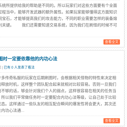
统所提供给我的帮助是不同的。所以玩家们对这些方面要有个全面
过程当中，能够开发武器的额外属性。如果玩家能够懂得这方面知识
同宝石，才能够提高我们的攻击能力，不同的职业需要怎样的装备熔
别关键。 我们还需要知道交易系统，因为我们在刷怪的时候不可
查看全文
刷图时一定要依靠他的内功心法
 |
已有 0 人发表了看法
传奇私服的玩家在后期刷图时，会根据相关怪物的特性来决定相
的释放时机，这样整个团队配合起来就相对比较容易。否则一旦我们
境不够的话，够会针对我们个人的弱点，这样很容易在相关的任务当
。所以我们平常做任务时一定要配合内功心法等级，让自己处于比较
状态。这样通过一些队友的相互配合瞬间的爆发性将会更大，其次还
内功心法通...
查看全文