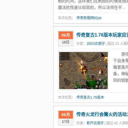
制的时间，这样我们在刷图的时候就相
魔法抗性是比较高的，所以法师在平...
本文标签：
传奇新服网92pk
传奇复古1.76版本玩家
06月
18日
分类：
2003古惑仔
| 超过 43 人围
游戏每
于自身
箱里面
备，神
同的钥
本文标签：
传奇复古1.76版本
传奇火龙行会篝火的活动
06月
17日
分类：
新开古惑仔
| 超过 42 人围观