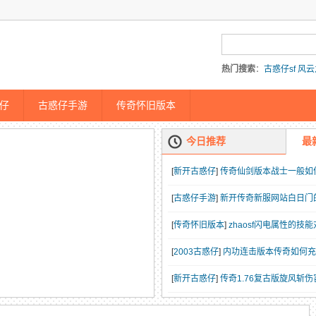
热门搜索
：
古惑仔sf
风云
仔传奇
仔
古惑仔手游
传奇怀旧版本
今日推荐
最
[
新开古惑仔
]
传奇仙剑版本战士一般如
[
古惑仔手游
]
新开传奇新服网站白日门
[
传奇怀旧版本
]
zhaosf闪电属性的
[
2003古惑仔
]
内功连击版本传奇如何充
[
新开古惑仔
]
传奇1.76复古版旋风斩
[
古惑仔手游
]
1.76复古出啊你去如何