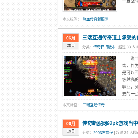
一旦战
本文标签：
热血传奇新服网
三端互通传奇道士承受的
06月
20日
分类：
传奇怀旧版本
| 超过 33 人
道士如
害，作
是可以
级越高
职业，
要的一点
本文标签：
三端互通传奇
传奇新服网92pk游戏当
06月
19日
分类：
2003古惑仔
| 超过 34 人围