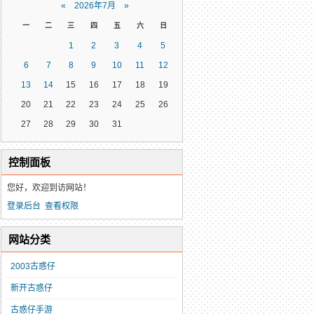
«
2026年7月
»
嗜血术在后期非常关键
07-11
一
二
三
四
五
六
日
地图中爆出极品装备
07-11
1
2
3
4
5
6
7
8
9
10
11
12
很强的升级方法，你不可不知！
07-11
13
14
15
16
17
18
19
争霸赛的比赛都是何时进行的呢
07-10
20
21
22
23
24
25
26
27
28
29
30
31
控制面板
您好，欢迎到访网站！
登录后台
查看权限
网站分类
2003古惑仔
新开古惑仔
古惑仔手游