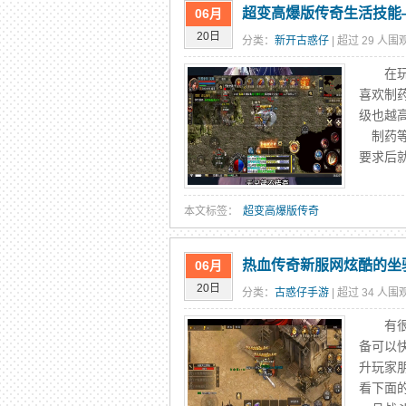
超变高爆版传奇生活技能
06月
20日
分类：
新开古惑仔
| 超过 29 人围观
在玩传
喜欢制
级也越
制药等
要求后就
本文标签：
超变高爆版传奇
热血传奇新服网炫酷的坐
06月
20日
分类：
古惑仔手游
| 超过 34 人围观
有很多
备可以
升玩家
看下面