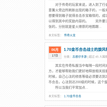
对于传奇的玩家来说，进入到了行会
意篝火旁边所刷新出现的箱子的，一般
想要得到箱子就得去击杀宝箱怪的，成
以得到其中的奖励内容的。 另外要注
张的，分别就是星火燎原的地图跟...
本文标签：
传奇火龙
1.70金币合击战士的旋
06月
17日
分类：
古惑仔手游
| 超过 45 人围观
其实在传奇私服当中每隔一段时间对
方，才能够帮助我们更好地释放相关技
时候，自己心法的修炼等级必须要达到2
币合击，心法到达200级的时候，这
所以当我们平常加点...
本文标签：
1.70金币合击