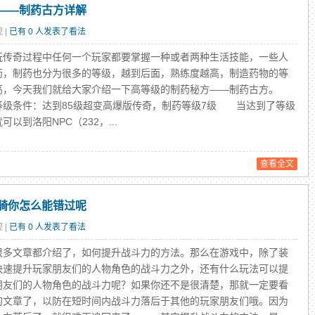
——制药古方详解
古惑仔传奇怀旧版本
[
传奇怀旧版本
]
1.85合击传奇道士的
 |
已有 0 人发表了看法
[
2003古惑仔
]
传奇仿盛大如何更快地在
奇过程中任何一个玩家都要掌握一种或者两种生活技能，一些人
[
新开古惑仔
]
英雄合击发布网站实用性
药，制药也分为很多的等级，越到后面，熟练度越高，制造药物的等
高，今天我们就给大家介绍一下高等级的制药秘方——制药古方。
[
古惑仔手游
]
沉默传奇单职业龙虎战队
级条件：达到85级超变高爆版传奇，制药等级7级 当达到了等级
可以到洛阳NPC（232，...
查看全文
骑你怎么能错过呢
 |
已有 0 人发表了看法
文章都介绍了，如何提升战斗力的方法。那么在游戏中，除了装
快速提升玩家朋友们的人物角色的战斗力之外，还有什么玩法可以提
朋友们的人物角色的战斗力呢？如果你还不是很清楚，那就一定要看
的文章了，以防在短时间内战斗力落后于其他的玩家朋友们哦。因为