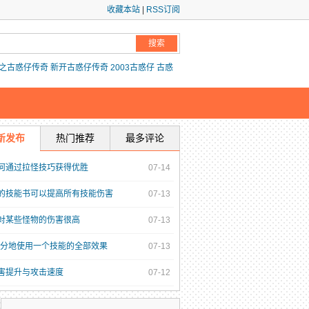
收藏本站
|
RSS订阅
之古惑仔传奇
新开古惑仔传奇
2003古惑仔
古惑
新发布
热门推荐
最多评论
何通过拉怪技巧获得优胜
07-14
的技能书可以提高所有技能伤害
07-13
技能对某些怪物的伤害很高
07-13
分地使用一个技能的全部效果
07-13
伤害提升与攻击速度
07-12
在团队当中发挥出自身的优势
07-12