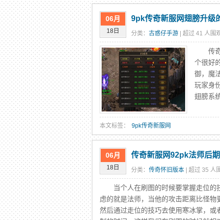
9pk传奇新服网翅膀升
06月
18日
分类：
古惑仔手游
| 超过 41 人围观
传奇游
个很好
御，魔
玩家身
翅膀系
本文标签：
9pk传奇新服网
传奇新服网92pk法师后
06月
18日
分类：
传奇怀旧版本
| 超过 35 人
当个人在刷图的时候要掌握走位的技
虑的就是法师，当他的攻击距离比怪物
然后通过走位的技巧去使用寒冰掌，或