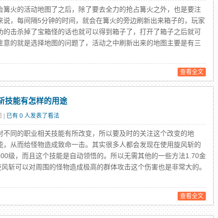
篝火的活动地图了之后，除了要去全力的抢占篝火之外，也是要注
来说，每间隔5分钟的时间，就会在篝火的旁边刷新出来箱子的，玩家
功的击杀掉了宝箱怪的话也就可以得到箱子了，打开了箱子之后就可
意的就是选择地图的问题了，活动之中刷新出来的地图主要是有三
查看全文
风斩技能有怎样的用途
 |
已有 0 人发表了看法
不同的职业相关技能有所改变，所以要及时的关注这个改变的地
能，从而给怪物造成致命一击。其实很多人都会发现在使用旋风斩的
00级，而且这个技能是自动领悟的。所以无需其他的一些方法1.70金
个旋风斩可以对周围的怪物造成极高的群体攻击这个伤害也是非常大的。
查看全文